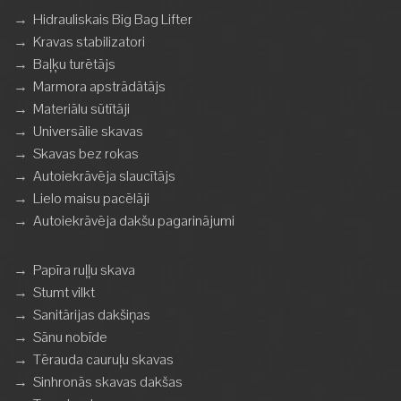
→
Hidrauliskais Big Bag Lifter
→
Kravas stabilizatori
→
Baļķu turētājs
→
Marmora apstrādātājs
→
Materiālu sūtītāji
→
Universālie skavas
→
Skavas bez rokas
→
Autoiekrāvēja slaucītājs
→
Lielo maisu pacēlāji
→
Autoiekrāvēja dakšu pagarinājumi
→
Papīra ruļļu skava
→
Stumt vilkt
→
Sanitārijas dakšiņas
→
Sānu nobīde
→
Tērauda cauruļu skavas
→
Sinhronās skavas dakšas