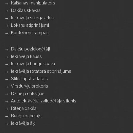
→
Kalšanas manipulators
→
Dakšas skavas
→
Iekrāvēja sniega arkls
→
Lokšņu stiprinājumi
→
Konteineru rampas
→
Dakšu pozicionētāji
→
Iekrāvēja kauss
→
Iekrāvēja bungu skava
→
Iekrāvēja rotatora stiprinājums
→
Stikla apstrādātājs
→
Virsdurvju brokeris
→
Dzinēja dakšiņas
→
Autoiekrāvēja izkliedētāja stienis
→
Riteņa dakša
→
Bungu pacēlājs
→
Iekrāvēja āķi