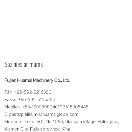
pārvadāšanai, lai droši veiktu "darba ilguma" un "neregulāras
lietošanas" uzdevumus, piemēram, apkopi vai inventarizāciju.
Ražots stingri saskaņā ar Austrālijas standartu AS 2359.1, šis
darbs ...
Lasīt vairāk
Sazinies ar mums
Fujian Huamai Machinery Co., Ltd.
Tālr.: +86-592-5216350
Fakss: +86-592-5216350
Mobilais: +86-13696980461/13515965445
E-pasts:
pielikumi@huamaiglobal.com
Pievienot: Telpa 501, Nr. 4053, Dianqian Village, Huli rajons,
Xiamen City, Fujian province, Ķīna