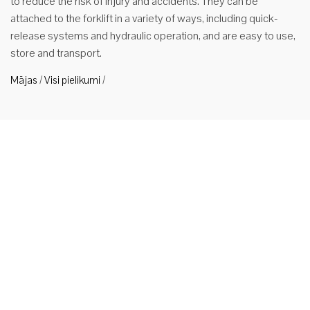
to reduce the risk of injury and accidents. They can be
attached to the forklift in a variety of ways, including quick-
release systems and hydraulic operation, and are easy to use,
store and transport.
Mājas
/
Visi pielikumi
/
WP-N tipa
autoiekrāvēja drošības platformas darba platforma