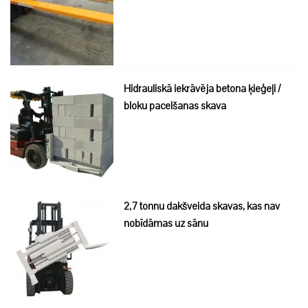
Hidrauliskā iekrāvēja betona ķieģeļi /
bloku pacelšanas skava
2,7 tonnu dakšveida skavas, kas nav
nobīdāmas uz sānu